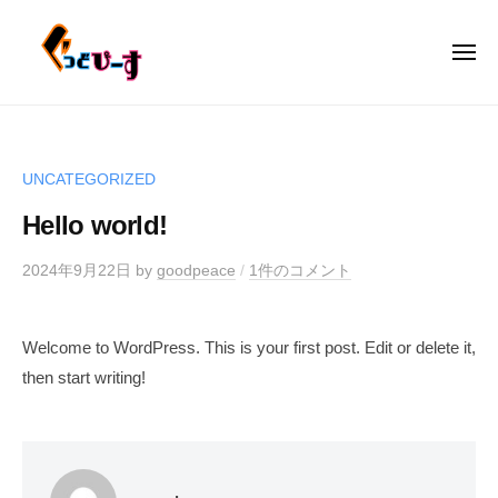
ぐ
コ
ー
っ
ン
ど
メ
テ
ニ
ぴ
ュ
ぐ
ン
ー
ー
っ
す
ツ
株
ど
へ
UNCATEGORIZED
式
ス
ぴ
会
Hello world!
キ
ー
社
ッ
す
2024年9月22日
by
goodpeace
/
1件のコメント
プ
株
式
Welcome to WordPress. This is your first post. Edit or delete it,
会
then start writing!
社